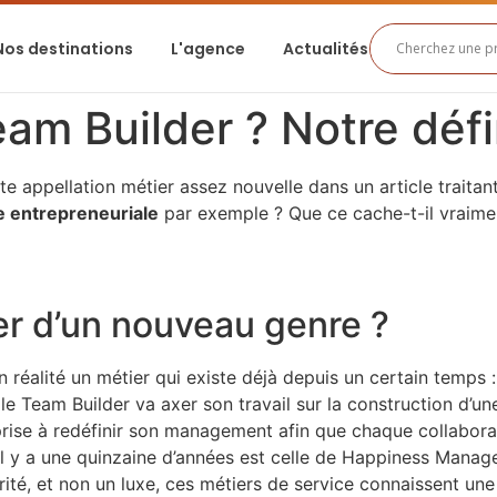
Nos destinations
L'agence
Actualités
eam Builder ? Notre déf
te appellation métier assez nouvelle dans un article traita
 entrepreneuriale
par exemple ? Que ce cache-t-il vraime
er d’un nouveau genre ?
n réalité un métier qui existe déjà depuis un certain temps 
 le Team Builder va axer son travail sur la construction d’un
prise à redéfinir son management afin que chaque collabora
t il y a une quinzaine d’années est celle de Happiness Man
ité, et non un luxe, ces métiers de service connaissent une 