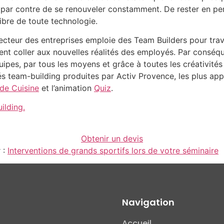
agit par contre de se renouveler constamment. De rester en pe
ibre de toute technologie.
ecteur des entreprises emploie des Team Builders pour travai
ent coller aux nouvelles réalités des employés. Par conséqu
uipes, par tous les moyens et grâce à toutes les créativité
és team-building produites par Activ Provence, les plus appr
 de Cuisine
et l’animation
Quiz
.
ilding.
Obtenir un devis
 :
Interventions de grands sportifs lors de votre séminaire
Navigation
Accueil