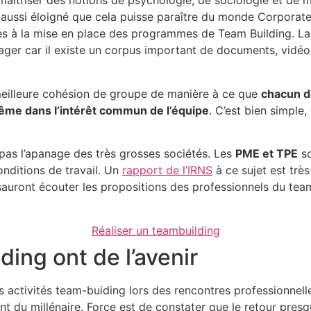
 maîtriser des notions de psychologie, de sociologie et de
aussi éloigné que cela puisse paraître du monde Corporate, 
es à la mise en place des programmes de Team Building. La 
ager car il existe un corpus important de documents, vidéos 
eilleure cohésion de groupe de manière à ce que
chacun d
même dans l’intérêt commun de l’équipe
. C’est bien simple
t pas l’apanage des très grosses sociétés. Les
PME et TPE
so
onditions de travail. Un
rapport de l’IRNS
à ce sujet est très 
 sauront écouter les propositions des professionnels du tea
Réaliser un teambuilding
ding ont de l’avenir
s activités team-buiding lors des rencontres professionnell
ant du millénaire. Force est de constater que le retour pres