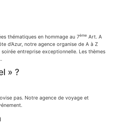
ème
oirées thématiques en hommage au 7
Art. A
ôte d’Azur, notre agence organise de A à Z
ne soirée entreprise exceptionnelle. Les thèmes
,…
l » ?
provise pas. Notre agence de voyage et
événement.
m