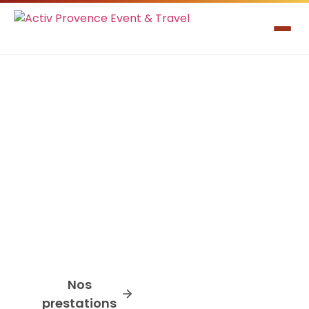
Créons ensemble votre
événement
Séminaires, conventions, team building,
court séjours et soirées d’entreprise au
cœur de la Provence
Nos
Nous
prestations
contacter