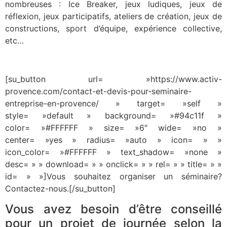
nombreuses : Ice Breaker, jeux ludiques, jeux de
réflexion, jeux participatifs, ateliers de création, jeux de
constructions, sport d’équipe, expérience collective,
etc…
[su_button url= »https://www.activ-
provence.com/contact-et-devis-pour-seminaire-
entreprise-en-provence/ » target= »self »
style= »default » background= »#94c11f »
color= »#FFFFFF » size= »6″ wide= »no »
center= »yes » radius= »auto » icon= » »
icon_color= »#FFFFFF » text_shadow= »none »
desc= » » download= » » onclick= » » rel= » » title= » »
id= » »]Vous souhaitez organiser un séminaire?
Contactez-nous.[/su_button]
Vous avez besoin d’être conseillé
pour un projet de journée selon la