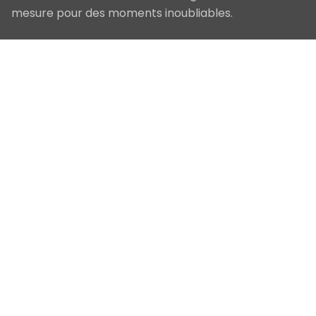
mesure pour des moments inoubliables.
Navigation
Accueil
Nos Prestations
Qui sommes-nous
Blog
Contact
Nos Services
Séminaires & Conventions
Team Building
Incentives
Soirées d'entreprise
Courts séjours
Autres prestations