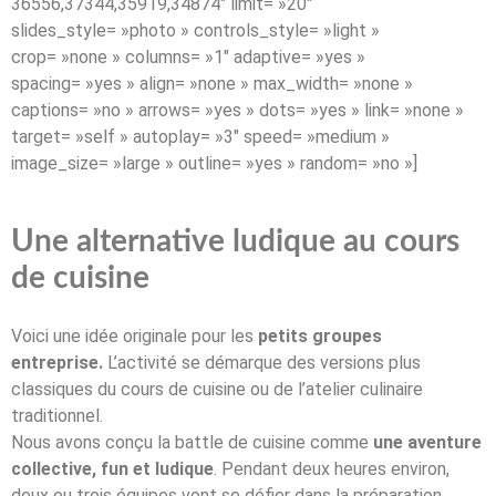
36556,37344,35919,34874″ limit= »20″
slides_style= »photo » controls_style= »light »
crop= »none » columns= »1″ adaptive= »yes »
spacing= »yes » align= »none » max_width= »none »
captions= »no » arrows= »yes » dots= »yes » link= »none »
target= »self » autoplay= »3″ speed= »medium »
image_size= »large » outline= »yes » random= »no »]
Une alternative ludique au cours
de cuisine
Voici une idée originale pour les
petits groupes
entreprise.
L’activité se démarque des versions plus
classiques du cours de cuisine ou de l’atelier culinaire
traditionnel.
Nous avons conçu la battle de cuisine comme
une aventure
collective, fun et ludique
. Pendant deux heures environ,
deux ou trois équipes vont se défier dans la préparation