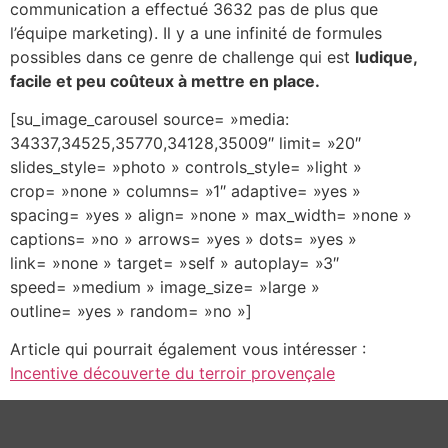
communication a effectué 3632 pas de plus que
l’équipe marketing). Il y a une infinité de formules
possibles dans ce genre de challenge qui est
ludique,
facile et peu coûteux à mettre en place.
[su_image_carousel source= »media:
34337,34525,35770,34128,35009″ limit= »20″
slides_style= »photo » controls_style= »light »
crop= »none » columns= »1″ adaptive= »yes »
spacing= »yes » align= »none » max_width= »none »
captions= »no » arrows= »yes » dots= »yes »
link= »none » target= »self » autoplay= »3″
speed= »medium » image_size= »large »
outline= »yes » random= »no »]
Article qui pourrait également vous intéresser :
Incentive découverte du terroir provençale