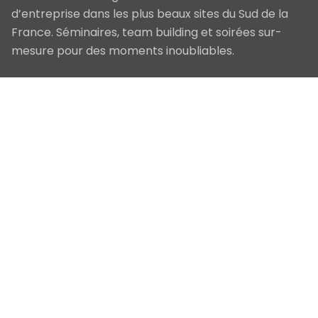
d’entreprise dans les plus beaux sites du Sud de la
France. Séminaires, team building et soirées sur-
mesure pour des moments inoubliables.
Navigation
Accueil
Nos Prestations
Qui sommes-nous
Blog
Contact
Nos Services
Séminaires & Conventions
Team Building
Incentives
Soirées d'entreprise