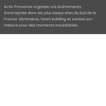
Activ Provence organise vos événements
d’entreprise dans les plus beaux sites du Sud de la
France. Séminaires, team building et soirées sur-
mesure pour des moments inoubliables.
Navigation
Accueil
Nos Prestations
Qui sommes-nous
Blog
Contact
Nos Services
Séminaires & Conventions
Team Building