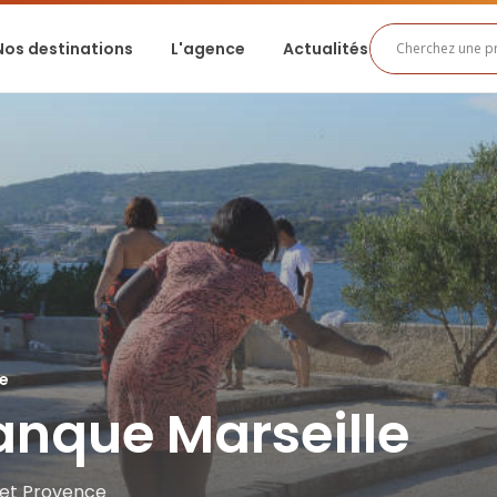
Nos destinations
L'agence
Actualités
le
anque Marseille
 et Provence